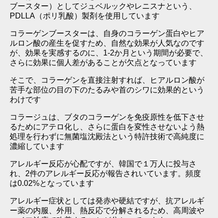
ブースター）としてジュベルックやレニスナという、
PDLLA（ポリ乳酸）製剤を使用しています
コラーゲンブースターは、自身のコラーゲン蛋白やヒア
ルロン酸の産生を促すため、自然な効果が人気なのです
が、効果を実感するのに、1-2か月という期間が必要で、
さらに効果に個人差があることが欠点となっています
そこで、コラーゲンを直接注射すれば、ヒアルロン酸が
苦手な部位の目の下のたるみや首のシワに効果的という
わけです
コラージュは、ブタのコラーゲンを免疫原性を低下させ
るためにアテロ化し、さらに蛋白を変性させないよう熱
処理を行わずに無菌塩沈殿法という特許技術で高純度に
濃縮しています
アレルギー反応が心配ですが、韓国で１万人に投与さ
れ、2件のアレルギー反応が報告されいています。頻度
は0.02%となっています
アレルギー症状としては発赤や硬結ですが、抗アレルギ
ー薬の内服、外用、熱反応で分解されるため、高周波や