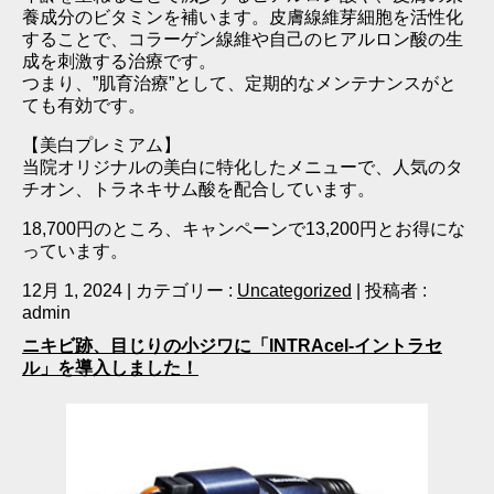
養成分のビタミンを補います。皮膚線維芽細胞を活性化
することで、コラーゲン線維や自己のヒアルロン酸の生
成を刺激する治療です。
つまり、”肌育治療”として、定期的なメンテナンスがと
ても有効です。
【美白プレミアム】
当院オリジナルの美白に特化したメニューで、人気のタ
チオン、トラネキサム酸を配合しています。
18,700円のところ、キャンペーンで13,200円とお得にな
っています。
12月 1, 2024
|
カテゴリー :
Uncategorized
|
投稿者 :
admin
ニキビ跡、目じりの小ジワに「INTRAcel-イントラセ
ル」を導入しました！