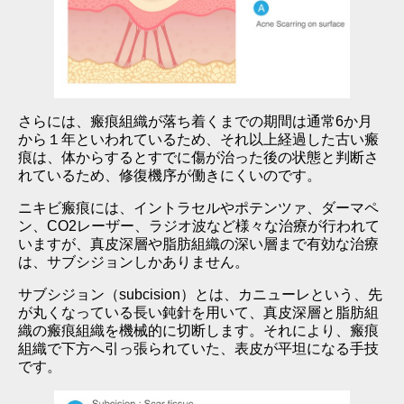
さらには、瘢痕組織が落ち着くまでの期間は通常6か月
から１年といわれているため、それ以上経過した古い瘢
痕は、体からするとすでに傷が治った後の状態と判断さ
れているため、修復機序が働きにくいのです。
ニキビ瘢痕には、イントラセルやポテンツァ、ダーマペ
ン、CO2レーザー、ラジオ波など様々な治療が行われて
いますが、真皮深層や脂肪組織の深い層まで有効な治療
は、サブシジョンしかありません。
サブシジョン（subcision）とは、カニューレという、先
が丸くなっている長い鈍針を用いて、真皮深層と脂肪組
織の瘢痕組織を機械的に切断します。それにより、瘢痕
組織で下方へ引っ張られていた、表皮が平坦になる手技
です。