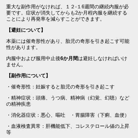
重大な副作用がなければ、１２-１6週間の継続内服が必
要です。症状が消失してからも2か月程内服を継続する
ことにより再発率を減らすことができます。
【避妊について】
本薬には催奇形性があり、胎児の奇形を引き起こす可能
性があります。
内服中および服用中止後
6か月間
は避妊しなければいけ
ません。
【副作用について】
・催奇形性：妊娠すると胎児の奇形を引き起こす
・精神症状：頭痛、うつ病、精神病（幻覚、幻聴）など
の精神疾患
・消化器症状：悪心、嘔吐 ・胃腸障害（下痢、血便）
・血液検査異常：肝機能低下、コレステロール値の上昇
等