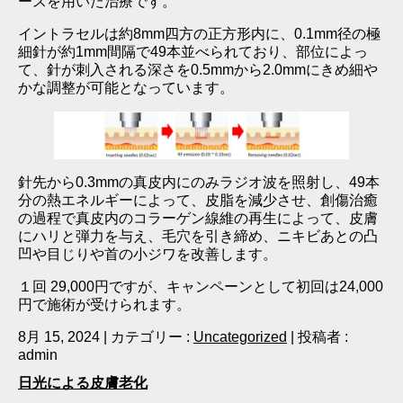
ースを用いた治療です。
イントラセルは約8mm四方の正方形内に、0.1mm径の極
細針が約1mm間隔で49本並べられており、部位によっ
て、針が刺入される深さを0.5mmから2.0mmにきめ細や
かな調整が可能となっています。
針先から0.3mmの真皮内にのみラジオ波を照射し、49本
分の熱エネルギーによって、皮脂を減少させ、創傷治癒
の過程で真皮内のコラーゲン線維の再生によって、皮膚
にハリと弾力を与え、毛穴を引き締め、ニキビあとの凸
凹や目じりや首の小ジワを改善します。
１回 29,000円ですが、キャンペーンとして初回は24,000
円で施術が受けられます。
8月 15, 2024
|
カテゴリー :
Uncategorized
|
投稿者 :
admin
日光による皮膚老化