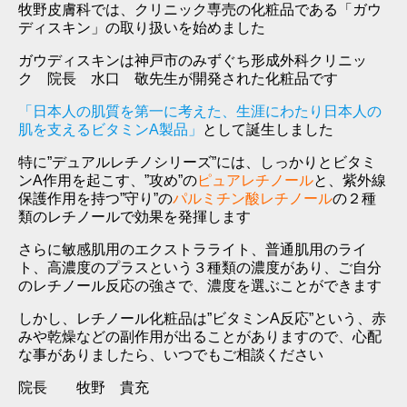
牧野皮膚科では、クリニック専売の化粧品である「ガウ
ディスキン」の取り扱いを始めました
ガウディスキンは神戸市のみずぐち形成外科クリニッ
ク 院長 水口 敬先生が開発された化粧品です
「日本人の肌質を第一に考えた、生涯にわたり日本人の
肌を支えるビタミンA製品」
として誕生しました
特に”デュアルレチノシリーズ”には、しっかりとビタミ
ンA作用を起こす、”攻め”の
ピュアレチノール
と、紫外線
保護作用を持つ”守り”の
パルミチン酸レチノール
の２種
類のレチノールで効果を発揮します
さらに敏感肌用のエクストラライト、普通肌用のライ
ト、高濃度のプラスという３種類の濃度があり、ご自分
のレチノール反応の強さで、濃度を選ぶことができます
しかし、レチノール化粧品は”ビタミンA反応”という、赤
みや乾燥などの副作用が出ることがありますので、心配
な事がありましたら、いつでもご相談ください
院長 牧野 貴充