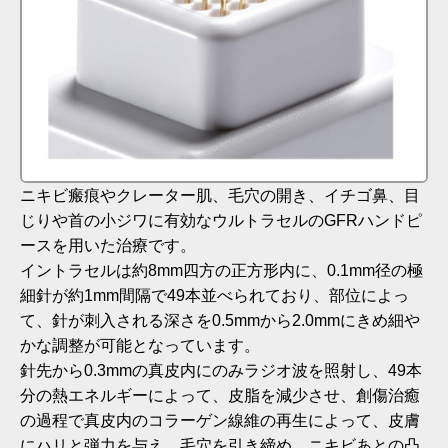
ニキビ瘢痕やクレーター肌、毛穴の開き、イチゴ鼻、目
じりや首の小ジワに有効なウルトラセルのGFRハンドピ
ースを用いた治療です。
イントラセルは約8mm四方の正方形内に、0.1mm径の極
細針が約1mm間隔で49本並べられており、部位によっ
て、針が刺入される深さを0.5mmから2.0mmにきめ細や
かな調整が可能となっています。
針先から0.3mmの真皮内にのみラジオ波を照射し、49本
分の熱エネルギーによって、皮脂を減少させ、創傷治癒
の過程で真皮内のコラーゲン線維の再生によって、皮膚
にハリと弾力を与え、毛穴を引き締め、ニキビあとの凸