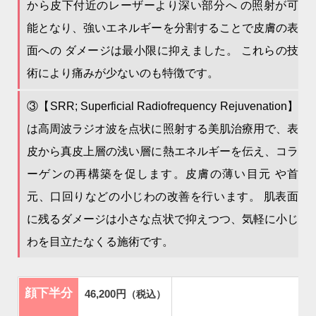
から皮下付近のレーザーより深い部分へ の照射が可
能となり、強いエネルギーを分割することで皮膚の表
面への ダメージは最小限に抑えました。 これらの技
術により痛みが少ないのも特徴です。
③【SRR; Superficial Radiofrequency Rejuvenation】
は高周波ラジオ波を点状に照射する美肌治療用で、表
皮から真皮上層の浅い層に熱エネルギーを伝え、コラ
ーゲンの再構築を促します。皮膚の薄い目元 や首
元、口回りなどの小じわの改善を行います。 肌表面
に残るダメージは小さな点状で抑えつつ、気軽に小じ
わを目立たなくる施術です。
顔下半分
46,200円
（税込）