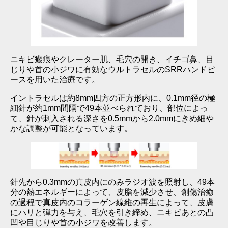
ニキビ瘢痕やクレーター肌、毛穴の開き、イチゴ鼻、目
じりや首の小ジワに有効なウルトラセルのSRRハンドピ
ースを用いた治療です。
イントラセルは約8mm四方の正方形内に、0.1mm径の極
細針が約1mm間隔で49本並べられており、部位によっ
て、針が刺入される深さを0.5mmから2.0mmにきめ細や
かな調整が可能となっています。
針先から0.3mmの真皮内にのみラジオ波を照射し、49本
分の熱エネルギーによって、皮脂を減少させ、創傷治癒
の過程で真皮内のコラーゲン線維の再生によって、皮膚
にハリと弾力を与え、毛穴を引き締め、ニキビあとの凸
凹や目じりや首の小ジワを改善します。